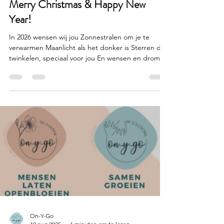
On-Y-Go
25 dec 2025
1 minuten om te lezen
Merry Christmas & Happy New
Year!
In 2026 wensen wij jou Zonnestralen om je te
verwarmen Maanlicht als het donker is Sterren die
twinkelen, speciaal voor jou En wensen en dromen
die uitkomen Omdat jij (opnieuw) in jezelf gelooft!
Liefs Marina, Nathalie On-y-go HR Consultants &
Coaches