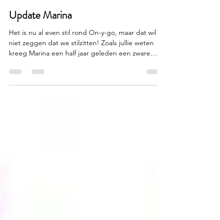
On-Y-Go
5 dagen geleden
1 minuten om te lezen
Update Marina
Het is nu al even stil rond On-y-go, maar dat wil
niet zeggen dat we stilzitten! Zoals jullie weten
kreeg Marina een half jaar geleden een zware
diagnose en heeft ze er toen voor gekozen om
zich volledig te focussen op herstel. So far so
good, de medicatie sloeg aan, de operatie is
goed verlopen en momenteel doorstaat ze de
laatste loodjes van de mentaal en fysiek zware
nabehandeling. Goed nieuws dus so far! Daar zijn
we heel dankbaar voor en daarom blijft het nog
even stil,