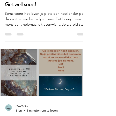
On-Y-Go
17 mrt
1 minuten om te lezen
Get well soon!
Soms toont het leven je plots een heel ander pad
dan wat je aan het volgen was. Dat brengt een
mens echt helemaal uit evenwicht. Je wereld staat
stil aan de ene kant en aan de andere zijde zit je
dan al volop in een nieuwe, onbekende medische
wereld en dat is best een angstig gevoel.
Ondertussen is duidelijk dat beter worden mijn
topprioriteit is en dat we On-y-go coaching dan
ook per direct tijdelijk zullen sluiten. Ik ben heel
dankbaar voor alle liefde en steun die ik uit a