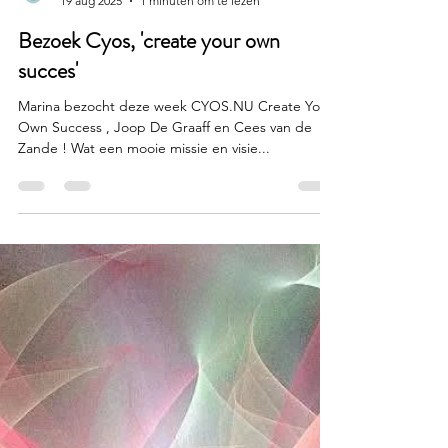
On-Y-Go
19 aug 2025
1 minuten om te lezen
Bezoek Cyos, 'create your own
succes'
Marina bezocht deze week CYOS.NU Create Your
Own Success , Joop De Graaff en Cees van de
Zande ! Wat een mooie missie en visie...